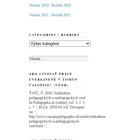
Volume 2020 / Ročník 2020
Volume 2021 / Ročník 2021
CATEGORIES / RUBRIKY
Categories
/
Rubriky
AKO CITOVAŤ PRÁCE
UVEREJNENÉ V TOMTO
ČASOPISE? (VZOR)
ŠVEC, Š. 2010. Subkultúra
pedagogických a andragogických vied.
In Pedagogika.sk [online], roč. 1, č. 1,
s. 7 – 30 [cit. 2010-03-14]. Dostupné
na: <
http://www.casopispedagogika.sk/studie/subkultura-
pedagogickych-a-andragogickych-
vied.html >