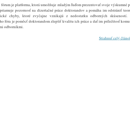
 fórum je platforma, ktorá umožňuje mladým ľuďom prezentovať svoje výskumné p
upriamuje pozornosť na dizertačné práce doktorandov a pomáha im odstrániť teor
ické chyby, ktoré zvyčajne vznikajú z nedostatku odborných skúseností.
ho fóra je pomôcť doktorandom zlepšiť kvalitu ich práce a dať im príležitosť kom
mi odborníkmi.
Stiahnuť celý člán