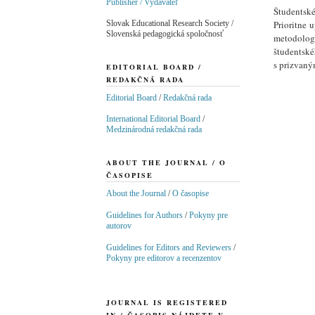
Publisher / Vydavateľ
Študentské
Slovak Educational Research Society /
Prioritne 
Slovenská pedagogická spoločnosť
metodolog
študentské
s prizvaný
EDITORIAL BOARD /
REDAKČNÁ RADA
Editorial Board
/
Redakčná rada
International Editorial Board
/
Medzinárodná redakčná rada
ABOUT THE JOURNAL / O
ČASOPISE
About the Journal
/
O časopise
Guidelines for Authors
/
Pokyny pre
autorov
Guidelines for Editors and Reviewers
/
Pokyny pre editorov a recenzentov
JOURNAL IS REGISTERED
IN / ČASOPIS NÁJDETE V