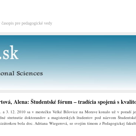
ý časopis pre pedagogické vedy
ová, Alena: Študentské fórum – tradícia spojená s kvalit
. a 3. 12. 2010 sa v mestečku Velké Bílovice na Morave konalo už v poradí je
dné stretnutie doktorandov a magisterských študentov pod názvom Študentské
nizátorkou bola doc. Adriana Wiegerová, so svojím tímom z Pedagogickej fakul