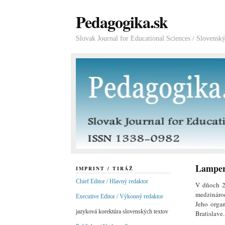
Pedagogika.sk
Slovak Journal for Educational Sciences / Slovensk
Lampert
IMPRINT / TIRÁŽ
Chief Editor / Hlavný redaktor
V dňoch 2
medzináro
Executive Editor / Výkonný redaktor
Jeho orga
jazyková korektúra slovenských textov
Bratislave.