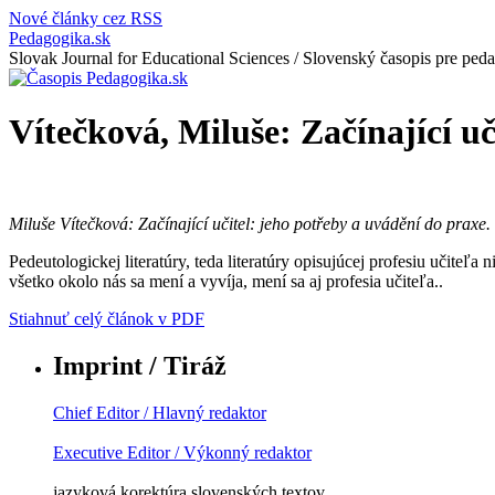
Nové články cez RSS
Pedagogika.sk
Slovak Journal for Educational Sciences / Slovenský časopis pre ped
Vítečková, Miluše: Začínající uč
Miluše Vítečková: Začínající učitel: jeho potřeby a uvádění do prax
Pedeutologickej literatúry, teda literatúry opisujúcej profesiu učiteľa
všetko okolo nás sa mení a vyvíja, mení sa aj profesia učiteľa..
Stiahnuť celý článok v PDF
Imprint / Tiráž
Chief Editor / Hlavný redaktor
Executive Editor / Výkonný redaktor
jazyková korektúra slovenských textov