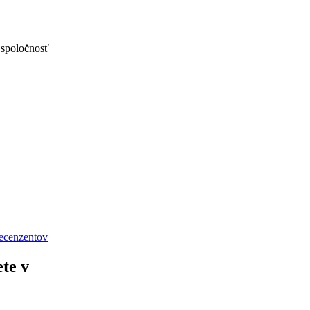
 spoločnosť
recenzentov
ete v