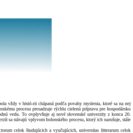
ola vždy v histó-rii chápaná podľa povahy myslenia, ktoré sa na nej
lonskému procesu presadzuje rýchlu cielenú prípravu pre hospodársku
odnú vedu. To ovplyvňuje aj nové slovenské univerzity z konca 20.
rzít sa stávajú vplyvom bolonského procesu, ktorý ich narušuje, stále
torum celok študujúcich a vyučujúcich, universitas litterarum celok