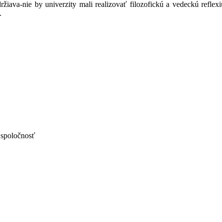
 udržiava-nie by univerzity mali realizovať filozofickú a vedeckú refl
.
 spoločnosť