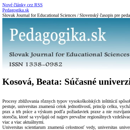
Nové články cez RSS
Pedagogika.sk
Slovak Journal for Educational Sciences / Slovenský časopis pre ped
Kosová, Beata: Súčasné univerz
Procesy zbližovania rôznych typov vysokoškolských inštitúcií spôso
pestuje, universitas znamená celok jednotlivostí, princíp celku, v
prax a trh práce a výskum podľa požiadaviek praxe a nie rozvíjan
storočia, ktoré sa vyvíjajú od najprv prevažne regionálnych vzdeláva
viac a viac aktuálnymi.
Universitas scientiarum znamená celostnosť vedy, universitas unive