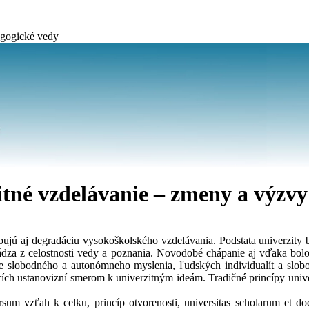
agogické vedy
itné vzdelávanie – zmeny a výzvy
bujú aj degradáciu vysokoškolského vzdelávania. Podstata univerzity b
ychádza z celostnosti vedy a poznania. Novodobé chápanie aj vďaka bo
ie slobodného a autonómneho myslenia, ľudských individualít a slob
cích ustanovizní smerom k univerzitným ideám. Tradičné princípy unive
rsum vzťah k celku, princíp otvorenosti, universitas scholarum et doc