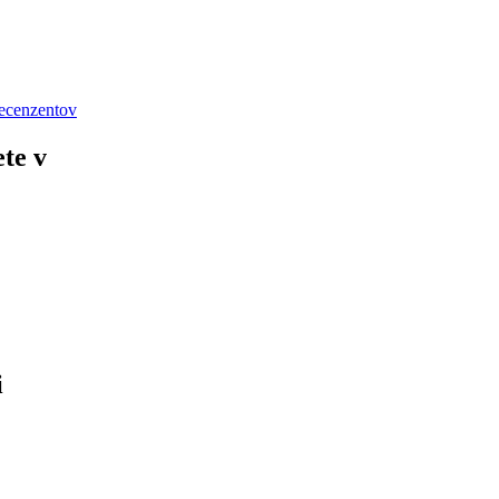
recenzentov
ete v
i