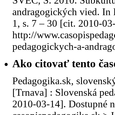
ŠVEC, Š. 2010. Subkultú
andragogických vied. In P
1, s. 7 – 30 [cit. 2010-0
http://www.casopispedago
pedagogickych-a-andrago
Ako citovať tento čas
Pedagogika.sk, slovenský
[Trnava] : Slovenská ped
2010-03-14]. Dostupné n