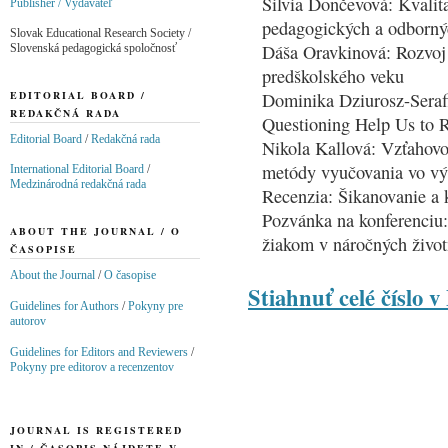
Silvia Dončevová: Kvalit
Publisher / Vydavateľ
pedagogických a odborný
Slovak Educational Research Society /
Dáša Oravkinová: Rozvoj 
Slovenská pedagogická spoločnosť
predškolského veku
Dominika Dziurosz-Seraf
EDITORIAL BOARD /
REDAKČNÁ RADA
Questioning Help Us to R
Editorial Board
/
Redakčná rada
Nikola Kallová: Vzťahovos
metódy vyučovania vo výs
International Editorial Board
/
Medzinárodná redakčná rada
Recenzia: Šikanovanie a 
Pozvánka na konferenciu:
ABOUT THE JOURNAL / O
žiakom v náročných život
ČASOPISE
About the Journal
/
O časopise
Stiahnuť celé číslo 
Guidelines for Authors
/
Pokyny pre
autorov
Guidelines for Editors and Reviewers
/
Pokyny pre editorov a recenzentov
JOURNAL IS REGISTERED
IN / ČASOPIS NÁJDETE V