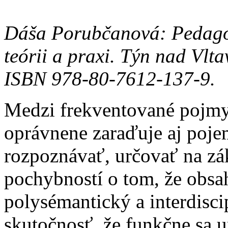
Dáša Porubčanová: Pedagog
teórii a praxi. Týn nad Vlt
ISBN 978-80-7612-137-9.
Medzi frekventované pojmy
oprávnene zaraďuje aj pojem
rozpoznávať, určovať na zá
pochybností o tom, že obsah
polysémantický a interdisci
skutočnosť, že funkčne sa u