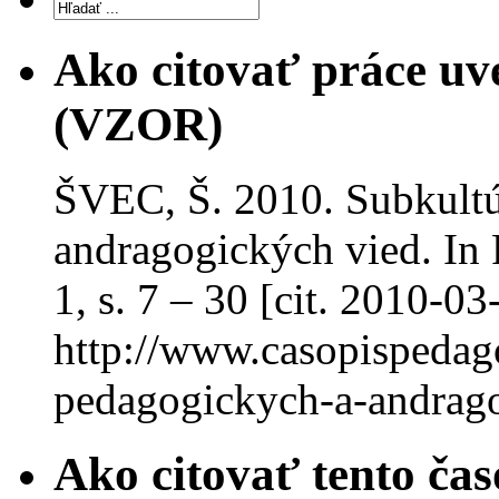
Ako citovať práce uv
(VZOR)
ŠVEC, Š. 2010. Subkultú
andragogických vied. In P
1, s. 7 – 30 [cit. 2010-0
http://www.casopispedago
pedagogickych-a-andrago
Ako citovať tento čas