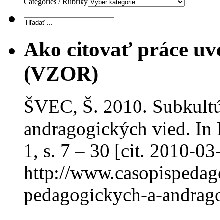
Categories / Rubriky
Ako citovať práce uv
(VZOR)
ŠVEC, Š. 2010. Subkultú
andragogických vied. In P
1, s. 7 – 30 [cit. 2010-0
http://www.casopispedago
pedagogickych-a-andrago