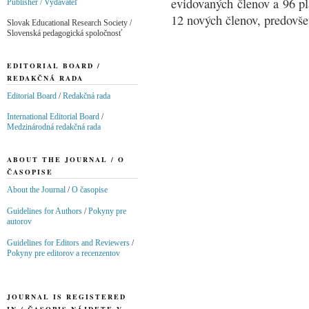
evidovaných členov a 96 pl
Publisher / Vydavateľ
12 nových členov, predovš
Slovak Educational Research Society /
Slovenská pedagogická spoločnosť
EDITORIAL BOARD /
REDAKČNÁ RADA
Editorial Board
/
Redakčná rada
International Editorial Board
/
Medzinárodná redakčná rada
ABOUT THE JOURNAL / O
ČASOPISE
About the Journal
/
O časopise
Guidelines for Authors
/
Pokyny pre
autorov
Guidelines for Editors and Reviewers
/
Pokyny pre editorov a recenzentov
JOURNAL IS REGISTERED
IN / ČASOPIS NÁJDETE V