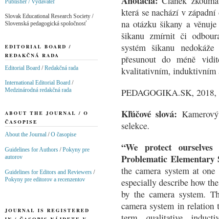
Anotácia:
Článek zkoumá 
Publisher / Vydavateľ
která se nachází v západní
Slovak Educational Research Society /
na otázku šikany a věnuj
Slovenská pedagogická spoločnosť
šikanu zmírnit či odbou
systém šikanu nedokáže a
EDITORIAL BOARD /
REDAKČNÁ RADA
přesunout do méně vidit
Editorial Board
/
Redakčná rada
kvalitativním, induktivním
International Editorial Board
/
Medzinárodná redakčná rada
PEDAGOGIKA.SK, 2018, ro
Kľúčové slová:
Kamerový 
ABOUT THE JOURNAL / O
ČASOPISE
selekce.
About the Journal
/
O časopise
“We protect ourselve
Guidelines for Authors
/
Pokyny pre
Problematic Elementary 
autorov
the camera system at one 
Guidelines for Editors and Reviewers
/
Pokyny pre editorov a recenzentov
especially describe how the
by the camera system. The
camera system in relation 
JOURNAL IS REGISTERED
term, qualitative, induct
IN / ČASOPIS NÁJDETE V