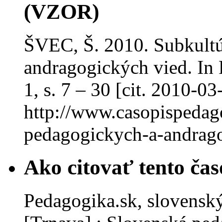
(VZOR)
ŠVEC, Š. 2010. Subkultú
andragogických vied. In P
1, s. 7 – 30 [cit. 2010-0
http://www.casopispedago
pedagogickych-a-andrago
Ako citovať tento čas
Pedagogika.sk, slovenský