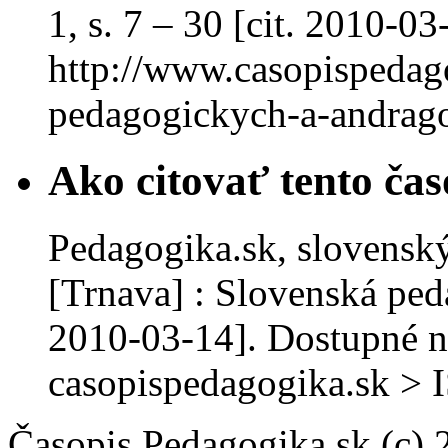
1, s. 7 – 30 [cit. 2010-0
http://www.casopispedago
pedagogickych-a-andrago
Ako citovať tento čas
Pedagogika.sk, slovenský
[Trnava] : Slovenská ped
2010-03-14]. Dostupné n
casopispedagogika.sk >
Časopis Pedagogika.sk (c)