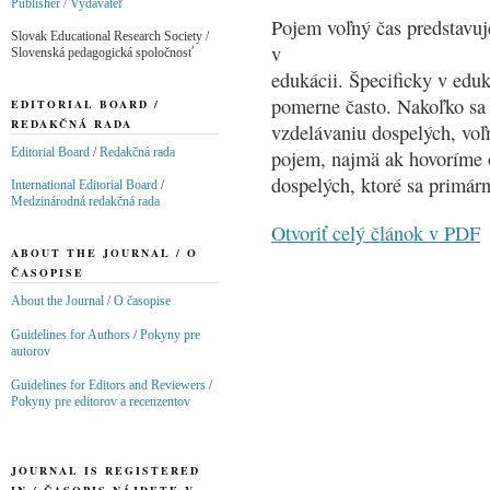
Publisher / Vydavateľ
Pojem voľný čas predstavuj
Slovak Educational Research Society /
v
Slovenská pedagogická spoločnosť
edukácii. Špecificky v ed
pomerne často. Nakoľko sa
EDITORIAL BOARD /
REDAKČNÁ RADA
vzdelávaniu dospelých, voľ
Editorial Board
/
Redakčná rada
pojem, najmä ak hovoríme 
dospelých, ktoré sa primárn
International Editorial Board
/
Medzinárodná redakčná rada
Otvoriť celý článok v PDF
ABOUT THE JOURNAL / O
ČASOPISE
About the Journal
/
O časopise
Guidelines for Authors
/
Pokyny pre
autorov
Guidelines for Editors and Reviewers
/
Pokyny pre editorov a recenzentov
JOURNAL IS REGISTERED
IN / ČASOPIS NÁJDETE V