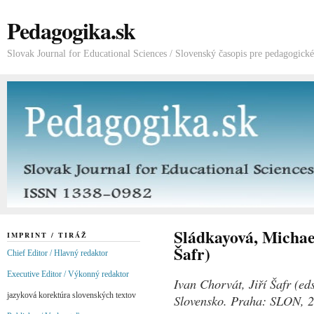
Pedagogika.sk
Slovak Journal for Educational Sciences / Slovenský časopis pre pedagogick
Sládkayová, Michael
IMPRINT / TIRÁŽ
Šafr)
Chief Editor / Hlavný redaktor
Executive Editor / Výkonný redaktor
Ivan Chorvát, Jiří Šafr (ed
jazyková korektúra slovenských textov
Slovensko. Praha: SLON, 2