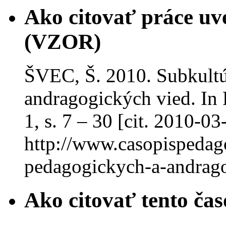
Ako citovať práce uv
(VZOR)
ŠVEC, Š. 2010. Subkultú
andragogických vied. In P
1, s. 7 – 30 [cit. 2010-0
http://www.casopispedago
pedagogickych-a-andrago
Ako citovať tento čas